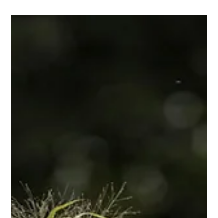
et de compétition, jeunes et adultes, ainsi qu'aux jeunes
propriétaires de chevaux intéressés, la possibilité de
travailler avec leur propre cheval (ou, en 2025, un cheval
d'école de la ferme LT) sous l'œil attentif d'une équipe
professionnelle d'entraîneurs et d'apprendre de nouvelles
choses.