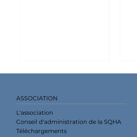
ASSOCIATION
L'association
Avis aux fans du Trail In
Gro
Conseil d'administration de la SQHA
Hand!
Wes
Téléchargements