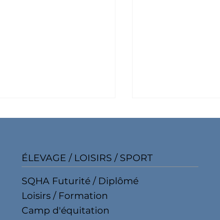
ÉLEVAGE / LOISIRS / SPORT
SQHA Futurité / Diplômé
upe de travail SM
Compte-rendu de 
Loisirs / Formation
tern Concept 2026
du monde de la j
Camp d'équitation