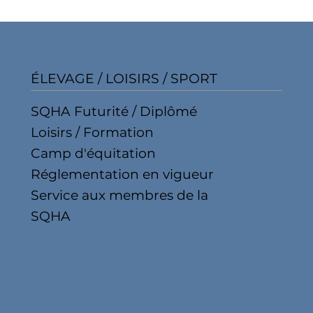
ÉLEVAGE / LOISIRS / SPORT
SQHA Futurité / Diplômé
Loisirs / Formation
Camp d'équitation
Réglementation en vigueur
Service aux membres de la
SQHA