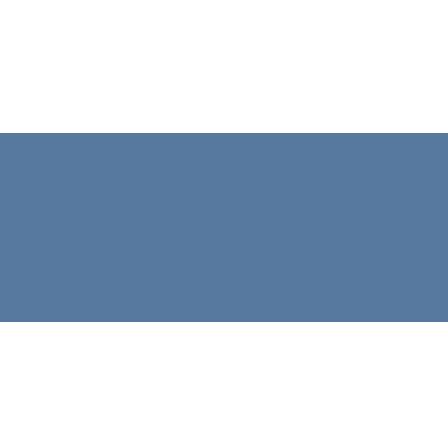
Europe FEQHA de Quar
th