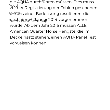
die AQHA durchführen müssen. Dies muss 
Youth
vor der Registrierung der Fohlen geschehen, 
Events
die aus einer Bedeckung resultieren, die 
nach dem 1. Januar 2014 vorgenommen 
Youth, Euro Team Cup
wurde. Ab dem Jahr 2015 müssen ALLE 
American Quarter Horse Hengste, die im 
Deckeinsatz stehen, einen AQHA Panel Test 
vorweisen können.