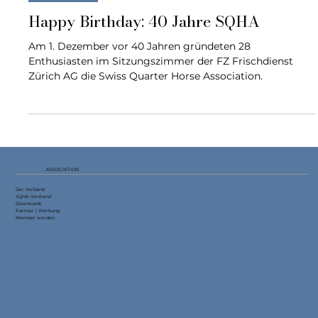
Highlights
Happy Birthday: 40 Jahre SQHA
Am 1. Dezember vor 40 Jahren gründeten 28
Enthusiasten im Sitzungszimmer der FZ Frischdienst
Zürich AG die Swiss Quarter Horse Association.
ASSOCIATION
Der Verband
SQHA Vorstand
Downloads
Partner | Werbung
Member werden