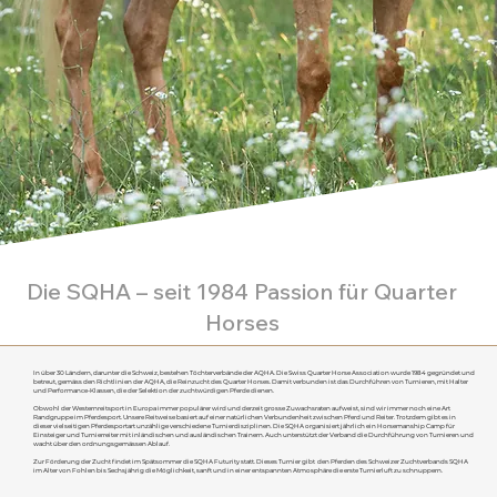
Die SQHA – seit 1984 Passion für Quarter
Horses
In über 30 Ländern, darunter die Schweiz, bestehen Töchterverbände der AQHA. Die Swiss Quarter Horse Association wurde 1984 gegründet und
betreut, gemäss den Richtlinien der AQHA, die Reinzucht des Quarter Horses. Damit verbunden ist das Durchführen von Turnieren, mit Halter
und Performance-Klassen, die der Selektion der zuchtwürdigen Pferde dienen.
Obwohl der Westernreitsport in Europa immer populärer wird und derzeit grosse Zuwachsraten aufweist, sind wir immer noch eine Art
Randgruppe im Pferdesport. Unsere Reitweise basiert auf einer natürlichen Verbundenheit zwischen Pferd und Reiter. Trotzdem gibt es in
dieser vielseitigen Pferdesportart unzählige verschiedene Turnierdisziplinen. Die SQHA organisiert jährlich ein Horsemanship Camp für
Einsteiger und Turnierreiter mit inländischen und ausländischen Trainern. Auch unterstützt der Verband die Durchführung von Turnieren und
wacht über den ordnungsgemässen Ablauf.
Zur Förderung der Zucht findet im Spätsommer die SQHA Futurity statt. Dieses Turnier gibt den Pferden des Schweizer Zuchtverbands SQHA
im Alter von Fohlen bis Sechsjährig die Möglichkeit, sanft und in einer entspannten Atmosphäre die erste Turnierluft zu schnuppern.