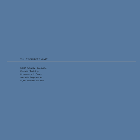
ZUCHT / FREIZEIT / SPORT
SQHA Futurity / Graduate
Freizeit / Training
Horsemanship Camp
Aktuelle Regelwerke
SQHA Member-Service