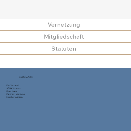
Vernetzung
Mitgliedschaft
Statuten
ASSOCIATION
Der Verband
SQHA Vorstand
Downloads
Partner | Werbung
Member werden