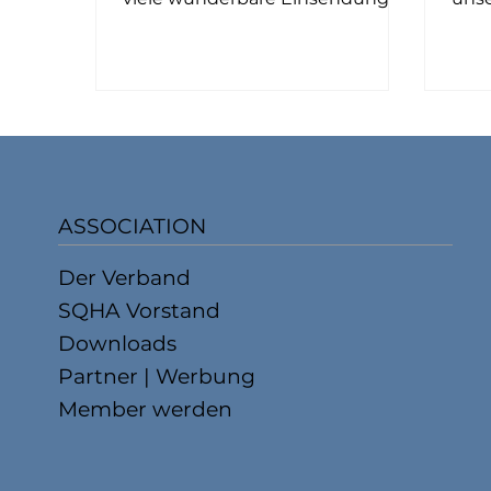
hervorgebracht – herzlichen
such
Dank an alle, die mitgemacht
cha
und abgestimmt haben. Es war
Amer
eine grosse Freude zu sehen, wie
SQHA
vielfältig, charmant und
Supe
einzigartig unsere American
voll
Quarter Horses sind. Nach der
auf 
Abstimmung auf unserer
Pfer
ASSOCIATION
Homepage und einem
such
fulminantem Kopf-an-Kopf-
dem
Der Verband
Rennen dürfen wir nun das
sind
SQHA Vorstand
Gewinnerfoto bekannt geben:
Aufn
Herzliche Gratulation an Rowena
einf
Downloads
Köchli, White Horse Ranch mit
Abs
Partner | Werbung
EGT
Member werden