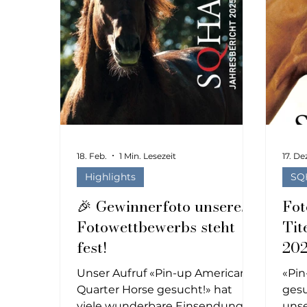
Youth, Euro Team Cup
18. Feb.
1 Min. Lesezeit
17. De
Highlights
SQ
🎉 Gewinnerfoto unseres
Fot
Fotowettbewerbs steht
Tit
fest!
20
Unser Aufruf «Pin-up American
«Pin
Quarter Horse gesucht!» hat
gesu
viele wunderbare Einsendungen
unse