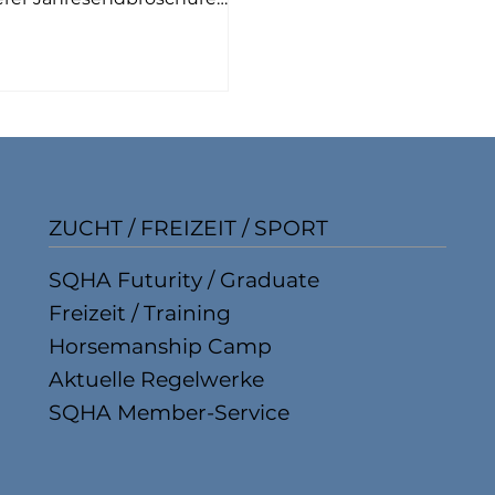
en wir das schönste,
rmanteste und fotogenste
ican Quarter Horse der
. Zeigt uns euren Stall-
rstar, euren Liebling in
em Galopp oder entspannt
der Weide – Hauptsache, das
d steht im Mittelpunkt! Wir
ZUCHT / FREIZEIT / SPORT
en natürliche Pferde, bei
 keine Menschen erkennbar
SQHA Futurity / Graduate
. Schickt uns eure besten
Freizeit / Training
ahmen – elegant, frech oder
ach unwiderstehlich. Die
Horsemanship Camp
timmung übe
Aktuelle Regelwerke
SQHA Member-Service