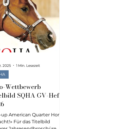
z. 2025
1 Min. Lesezeit
HA
o-Wettbewerb
elbild SQHA GV-Heftli
26
-up American Quarter Horse
cht!» Für das Titelbild
rer Jahresendbroschüre