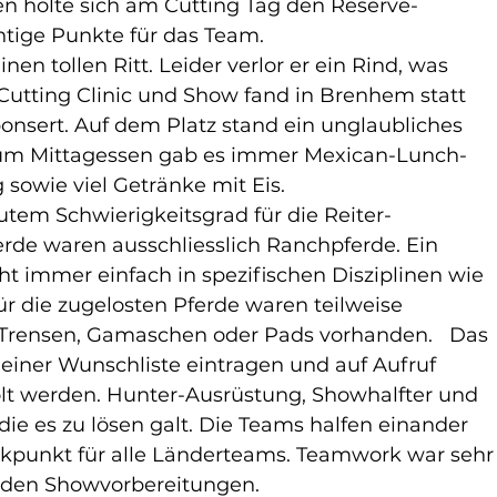
en holte sich am Cutting Tag den Reserve-
tige Punkte für das Team.
inen tollen Ritt. Leider verlor er ein Rind, was 
utting Clinic und Show fand in Brenhem statt 
sert. Auf dem Platz stand ein unglaubliches 
m Mittagessen gab es immer Mexican-Lunch-
 sowie viel Getränke mit Eis.
utem Schwierigkeitsgrad für die Reiter-
ferde waren ausschliesslich Ranchpferde. Ein 
nicht immer einfach in spezifischen Disziplinen wie 
Für die zugelosten Pferde waren teilweise 
, Trensen, Gamaschen oder Pads vorhanden.   Das 
einer Wunschliste eintragen und auf Aufruf 
t werden. Hunter-Ausrüstung, Showhalfter und 
ie es zu lösen galt. Die Teams halfen einander 
ckpunkt für alle Länderteams. Teamwork war sehr
in den Showvorbereitungen.