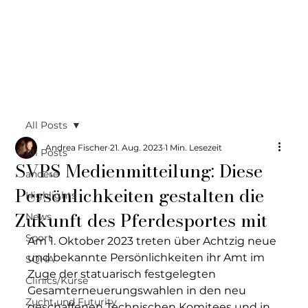
All Posts
Andrea Fischer
21. Aug. 2023
1 Min. Lesezeit
All Posts
SVPS Medienmitteilung: Diese
andere
Persönlichkeiten gestalten die
Highlights
Zukunft des Pferdesportes mit
News
Sport
Am 1. Oktober 2023 treten über Achtzig neue 
und bekannte Persönlichkeiten ihr Amt im 
SQHA
Zuge der statuarisch festgelegten 
Clinics/Kurse
Gesamterneuerungswahlen in den neu 
Zucht und Futurity
geschaffenen Technischen Komitees und in 