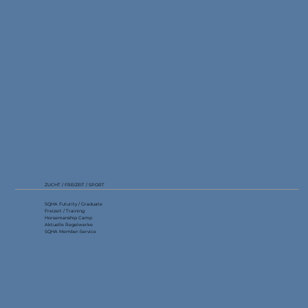
Harmonisierung der Swiss Rules der
Westernverbände
ZUCHT / FREIZEIT / SPORT
SQHA Futurity / Graduate
Freizeit / Training
Horsemanship Camp
Aktuelle Regelwerke
SQHA Member-Service