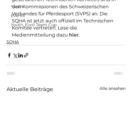
Youth
den Kommissionen des Schweizerischen 
Verbandes für Pferdesport (SVPS) an. Die 
Events
SQHA ist jetzt auch offiziell im Technischen 
Youth, Euro Team Cup
Komitee vertreten. Lese die 
Medienmitteilung dazu 
hier
.
SQHA
Alle ansehen
Aktuelle Beiträge