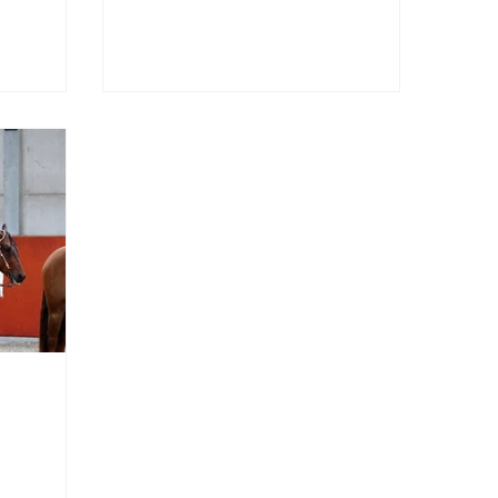
zu unserem Grillabend im
Vaquero Shop in Seon!
arten ein
Gemeinsam mit der SPHA laden
s mit
wir dich herzlich ein und
r, erste
verwöhnen dich mit Getränken,
Peter
Würsten, Grillkäse, frischen
nende
Salaten und einem leckeren
kri –
Dessert. Nebenbei kannst du
 richtig
gemütlich stöbern und
eil das
profitierst sogar von 10 % Rabatt
h am
auf deinen Einkauf im Shop. 📅
re als
Datum: 4. Juli 2026 🕓 Zeit: ab
Mai sind
16:00 Uhr 📍 Ort: Vaquero Shop ,
zu einem
geladen