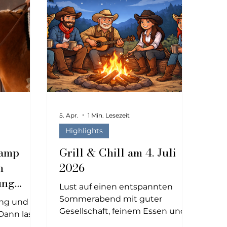
5. Apr.
1 Min. Lesezeit
Highlights
Camp
Grill & Chill am 4. Juli
n
2026
ung
Lust auf einen entspannten
Sommerabend mit guter
ing und
Gesellschaft, feinem Essen und
Dann lass
viel guter Laune? Dann komm