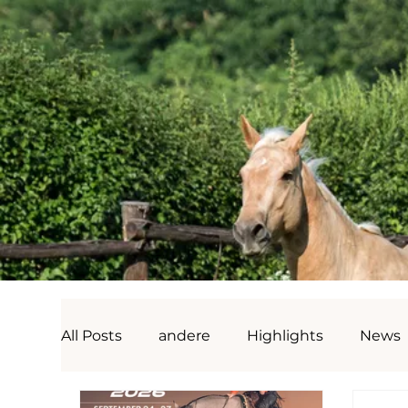
All Posts
andere
Highlights
News