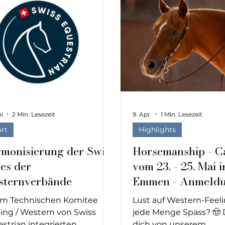
ni
2 Min. Lesezeit
9. Apr.
1 Min. Lesezeit
rt
Highlights
monisierung der Swiss
Horsemanship - 
es der
vom 23. - 25. Mai i
ternverbände
Emmen - Anmeld
online
im Technischen Komitee
Lust auf Western-Feel
ing / Western von Swiss
jede Menge Spass? 🤠 
strian integrierten
dich von unserem