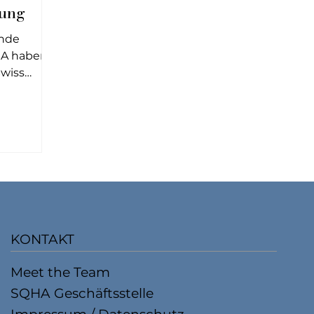
ung
ände
A haben
Swiss
n, eine
ür den
st es, ein
fünf
nem
 den Euro
rankreich
KONTAKT
genen
as Team
Meet the Team
h Cup
SQHA Geschäftsstelle
up wird