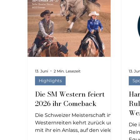
Youth, Euro Team Cup
13. Juni
2 Min. Lesezeit
13. Ju
Highlights
Spo
Die SM Western feiert
Har
2026 ihr Comeback
Rul
Wes
Die Schweizer Meisterschaft im
Westernreiten kehrt zurück und
Die 
mit ihr ein Anlass, auf den viele in
Rein
der Szene lange gewartet haben.
Eque