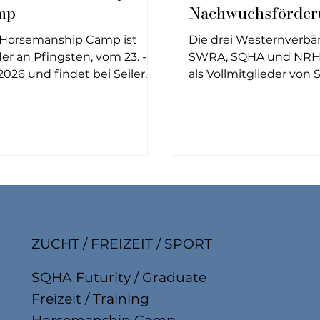
mp
Nachwuchsförder
Horsemanship Camp ist
Die drei Westernverb
er an Pfingsten, vom 23. - 25.
SWRA, SQHA und NRH
2026 und findet bei Seiler
als Vollmitglieder von 
ter Horse Emmen statt. Wir
Equestrian beschlosse
en uns, euch ein ranchiges
gemeinsame
p zusammenzustellen. Für
Nachwuchsförderung f
uts zu Wunschthemen sind
Westernreitsport zu
offen . Wir arbeiten mit
unterstützen. Das Ziel i
hdruck an einem Programm
Swiss Youth Team mit 
hoffen, euch bald weitere
Jugendlichen und ei
 dazu mitteilen zu können.
Trainer/Coach-Team an
Team Cup 2026 nach F
ZUCHT / FREIZEIT / SPORT
zu senden. In zwei ei
Trainingstagen wird d
SQHA Futurity / Graduate
zusätzlich auf den Cup
vorbereitet. Euro Yout
Freizeit / Training
2026 Der Euro Team C